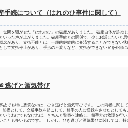
産手続について（はれのひ事件に関して）
、世間を騒がせた「はれのひ」の破産がありました。 破産自体が詐欺
といった声が上がりました。破産手続との関係で、少しお話したいと思
概念があり、支払不能とは、一般的継続的に弁済することができない状
として支払停止があり、手形の不渡りなど、支払ができない旨を外部に表示
き逃げと酒気帯び
事故でも特に悪質なのは、ひき逃げと酒気帯びです。 この両者に関し
 前提として、交通事故を起こして、相手の人に怪我をさせたとしても
というわけでもなければ、きちんと警察へ連絡し、相手方の救護を行い
いことも多いものです。 しかし、ひき逃げと酒気帯びに関しては、特に