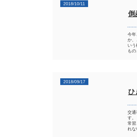
2018/10/11
倒
今年
か、
いう
もの
2018/09/17
ひ
交通
す。
常習
れな