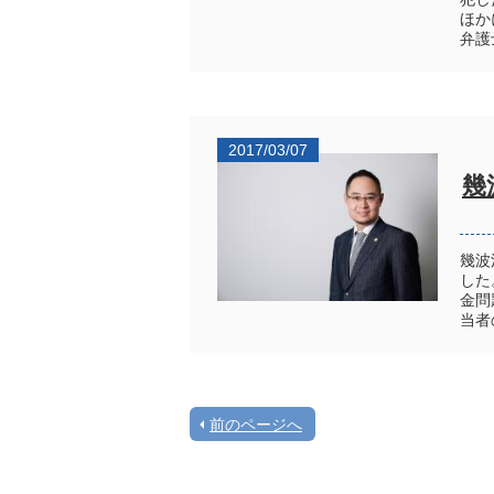
ほか
弁護
2017/03/07
幾
幾波
した
金問
当者
前のページへ