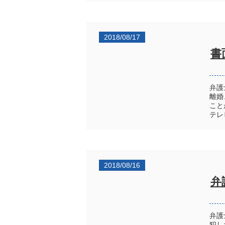
2018/08/17
書
弁護
離婚
こと
テレ
2018/08/16
弁
弁護
犯し