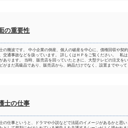
面の重要性
士の幾波です。 中小企業の倒産、個人の破産を中心に、債権回収や契
、交通事故などを扱っています。 詳しくはＨＰをご覧ください。 私
があります。 当時、販売店を回っていたときに、大型テレビの注文をい
ビがまだ高級品であり、販売店から、納品だけでなく、設置までやってく
護士の仕事
士の仕事というと、ドラマや小説などで法廷のイメージがあるかと思い
たとして裁判にかけられている被告人を弁護するシーンがよく描かれま