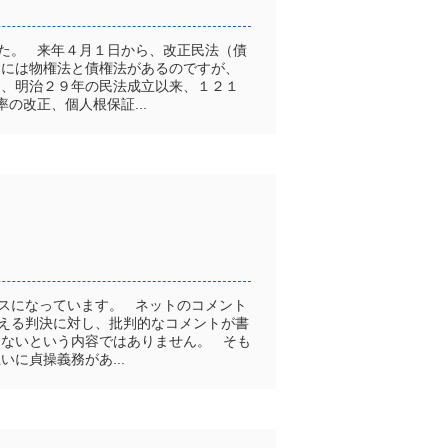
た。 来年４月１日から、改正民法（債
中には物権法と債権法があるのですが、
く、明治２９年の民法成立以来、１２１
の改正、個人根保証...
スになっています。 ネットのコメント
える判決に対し、批判的なコメントが書
きないという内容ではありません。 そも
に貞操義務があ...