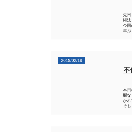
先日
権法
今回
年ぶ
2019/02/19
不
本日
欄な
かれ
そも