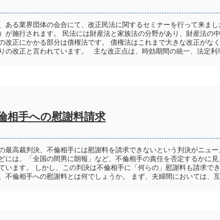
、ある業界団体の会合にて、改正民法に関するセミナーを行って来まし
）が施行されます。 民法には財産法と家族法の分野があり、財産法の
の改正にかかる部分は債権法です。 債権法はこれまで大きな改正がな
りの改正と言われています。 主な改正点は、時効期間の統一、法定利率
倫相手への慰謝料請求
の最高裁判決、不倫相手には慰謝料を請求できないという判決がニュー
どには、「全国の間男に朗報」など、不倫相手の責任を否定するかに見
ています。 しかし、この判決は不倫相手に「何らの」慰謝料も請求で
、不倫相手への慰謝料とは何でしょうか。 まず、夫婦間においては、互い