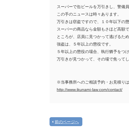
スーパーで缶ビールを万引きし、警備
この手のニュースは時々あります。
万引きは窃盗ですので、１０年以下の
スーパーの商品なら金額もさほど高額
ところが、店員に見つかって逃げるた
強盗は、５年以上の懲役です。
５年以上の懲役の場合、執行猶予をつ
万引きが見つかって、その場で焦って
※当事務所へのご相談予約・お見積り
http://www.ikunami-law.com/contact/
前のページへ