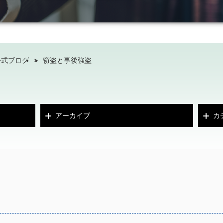
公式ブログ
>
窃盗と事後強盗
アーカイブ
カ